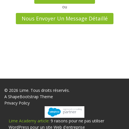
ou
Nous Envoyer Un Message Détaillé
© 2026 Lime. Tous droits réservés.
A
ShapeBootstrap
Theme
Privacy Policy
Lime Academy article:
9 raisons pour ne pas utiliser
WordPress pour un site Web d'entreprise