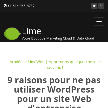
+1-514-965-4787
En
Toggl
Lime
navig
Votre Boutique Marketing Cloud & Data Cloud
L'Académie LimeWeb | Apprenons quelque-chose de
nouveau !
9 raisons pour ne pas
utiliser WordPress
pour un site Web